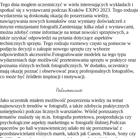
Tego dnia mogłem uczestniczyć w wielu interesujących wykładach i
spotkać się z wystawcami podczas Kraków EXPO 2023. Tego rodzaju
wydarzenia są doskonałą okazją do poszerzania wiedzy,
nawiązywania nowych kontaktów oraz wymiany doświadczeń z
innymi entuzjastami fotografii.Zamieniając kilka zdań z wystawcami,
można zdobyć cenne informacje na temat nowości sprzętowych, a
także uzyskać odpowiedzi na pytania dotyczące aspektów
technicznych sprzętu. Tego rodzaju rozmowy często są pomocne w
podjęciu decyzji o zakupie nowego sprzętu czy wyborze
odpowiednich akcesoriów.Fotografowanie modelek na tego typu
wydarzeniach daje możliwość przetestowania sprzętu w praktyce oraz
poznania różnych technik fotograficznych. W dodatku, uczestnicy
mają okazję poznać i obserwować pracę profesjonalnych fotografów,
co może być źródłem inspiracji i motywacji.
Podsumowanie
Jako uczestnik miałem możliwość poszerzenia wiedzy na temat
najnowszych trendów w fotografii, a także zdobycia praktycznych
umiejętności podczas licznych warsztatów. Wśród poruszanych
tematów znalazły się m.in. fotografia portretowa, postprodukcja czy
psychologiczne aspekty marketingu w fotografii ślubnej.Podczas
spacerów po hali wystawienniczej udało mi się porozmawiać z
przedstawicielami różnych marek, takich jak Canon, Nikon, Sony czy