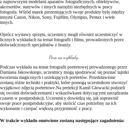
z najnowszymi modelami aparatów fotograficznych, obiektywów,
akcesoriów, statywów i innych narzędzi niezbędnych w pracy
fotografa. Wśród marek prezentujących swoje produkty były między
innymi Canon, Nikon, Sony, Fujifilm, Olympus, Pentax i wiele
innych.
Oprócz wystawy sprzętu, uczestnicy mogli również uczestniczyć w
licznych wykładach na temat fotografii i filmu, prowadzonych przez
doświadczonych specjalistów z branży.
Pora na wykłady…
Podczas wykładu na temat fotografii portretowej prowadzonego przez
Damiana Jakowskiego, uczestnicy mogą spodziewać się poznać tajniki
tworzenia magicznych i urzekających portretów. Przedstawione
zostaną różne techniki i praktyki, które pomogą uczestnikom stworzyć
wyjątkowe zdjęcia portretowe.Na prelekcji Kamil Głowacki podzieli
się swoimi doświadczeniami i wskazówkami dotyczącymi zarządzania
czasem w postprodukcji. Uczestnicy dowiedzą się, jak usprawnić
swoje prace postprodukcyjne, aby skrócić czas potrzebny na ich
wykonanie i czerpać większą przyjemność z pracy.
W trakcie wykładu omówione zostaną następujące zagadnienia: