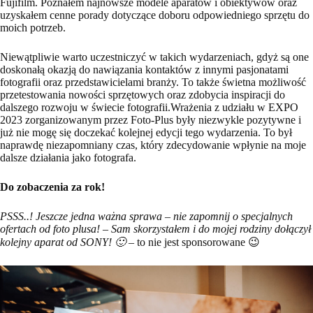
Fujifilm. Poznałem najnowsze modele aparatów i obiektywów oraz
uzyskałem cenne porady dotyczące doboru odpowiedniego sprzętu do
moich potrzeb.
Niewątpliwie warto uczestniczyć w takich wydarzeniach, gdyż są one
doskonałą okazją do nawiązania kontaktów z innymi pasjonatami
fotografii oraz przedstawicielami branży. To także świetna możliwość
przetestowania nowości sprzętowych oraz zdobycia inspiracji do
dalszego rozwoju w świecie fotografii.Wrażenia z udziału w EXPO
2023 zorganizowanym przez Foto-Plus były niezwykle pozytywne i
już nie mogę się doczekać kolejnej edycji tego wydarzenia. To był
naprawdę niezapomniany czas, który zdecydowanie wpłynie na moje
dalsze działania jako fotografa.
Do zobaczenia za rok!
PSSS..! Jeszcze jedna ważna sprawa – nie zapomnij o specjalnych
ofertach od foto plusa! – Sam skorzystałem i do mojej rodziny dołączył
kolejny aparat od SONY! 🙂
– to nie jest sponsorowane 😉