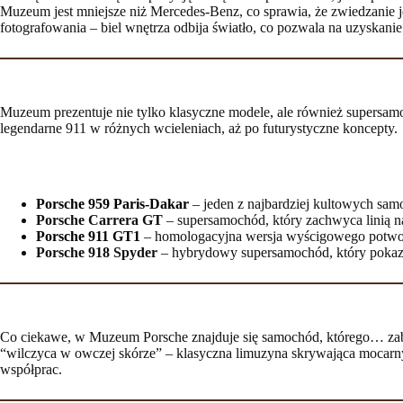
Muzeum jest mniejsze niż Mercedes-Benz, co sprawia, że zwiedzanie jes
fotografowania – biel wnętrza odbija światło, co pozwala na uzyskanie
Muzeum prezentuje nie tylko klasyczne modele, ale również supersamo
legendarne 911 w różnych wcieleniach, aż po futurystyczne koncepty.
Porsche 959 Paris-Dakar
– jeden z najbardziej kultowych sam
Porsche Carrera GT
– supersamochód, który zachwyca linią n
Porsche 911 GT1
– homologacyjna wersja wyścigowego potwor
Porsche 918 Spyder
– hybrydowy supersamochód, który pokazu
Co ciekawe, w Muzeum Porsche znajduje się samochód, którego… 
“wilczyca w owczej skórze” – klasyczna limuzyna skrywająca mocarny 
współprac.