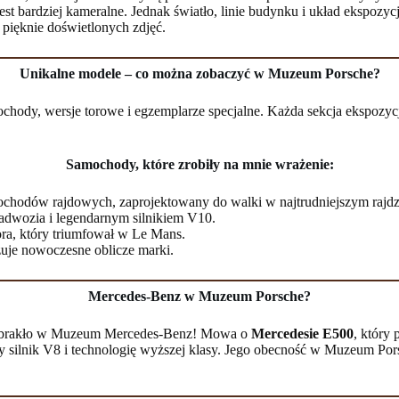
t bardziej kameralne. Jednak światło, linie budynku i układ ekspozycj
 pięknie doświetlonych zdjęć.
Unikalne modele – co można zobaczyć w Muzeum Porsche?
chody, wersje torowe i egzemplarze specjalne. Każda sekcja ekspozyc
Samochody, które zrobiły na mnie wrażenie:
ochodów rajdowych, zaprojektowany do walki w najtrudniejszym rajdzi
adwozia i legendarnym silnikiem V10.
a, który triumfował w Le Mans.
je nowoczesne oblicze marki.
Mercedes-Benz w Muzeum Porsche?
zabrakło w Muzeum Mercedes-Benz! Mowa o
Mercedesie E500
, który
silnik V8 i technologię wyższej klasy. Jego obecność w Muzeum Porsch