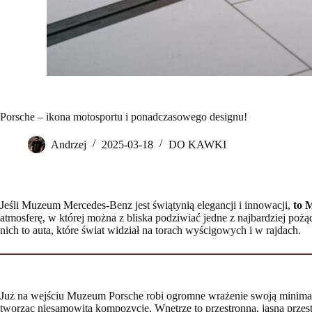
Porsche – ikona motosportu i ponadczasowego designu!
Andrzej
2025-03-18
DO KAWKI
Jeśli Muzeum Mercedes-Benz jest świątynią elegancji i innowacji,
to 
atmosferę, w której można z bliska podziwiać jedne z najbardziej pożą
nich to auta, które świat widział na torach wyścigowych i w rajdach.
Już na wejściu Muzeum Porsche robi ogromne wrażenie swoją minimalis
tworząc niesamowitą kompozycję. Wnętrze to przestronna, jasna przes